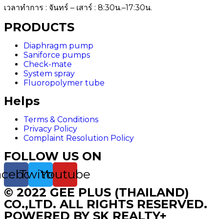
เวลาทำการ : จันทร์ – เสาร์ : 8:30น.–17:30น.
PRODUCTS
Diaphragm pump
Saniforce pumps
Check-mate
System spray
Fluoropolymer tube
Helps
Terms & Conditions
Privacy Policy
Complaint Resolution Policy
FOLLOW US ON
acebook
Twitter
Youtube
© 2022 GEE PLUS (THAILAND)
CO.,LTD. ALL RIGHTS RESERVED.
POWERED BY SK REALTY+