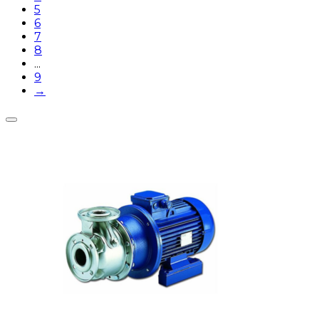
5
6
7
8
...
9
→