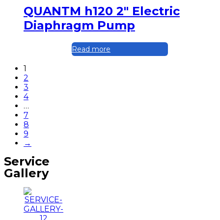
QUANTM h120 2″ Electric
Diaphragm Pump
Read more
1
2
3
4
…
7
8
9
→
Service
Gallery