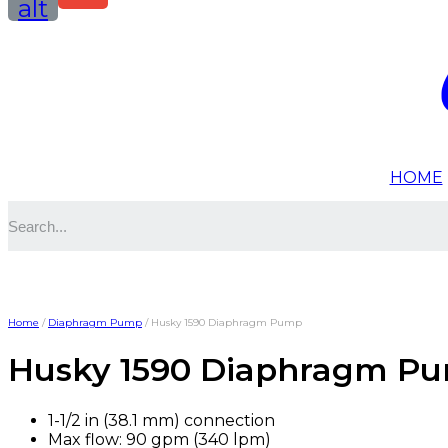
alt
HOME
Home
/
Diaphragm Pump
/ Husky 1590 Diaphragm Pump
Husky 1590 Diaphragm P
1-1/2 in (38.1 mm) connection
Max flow: 90 gpm (340 lpm)