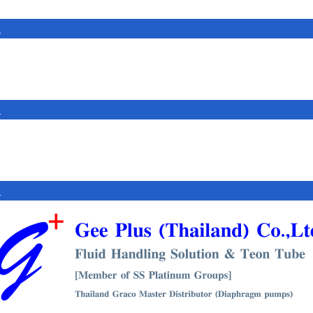
e
e
e