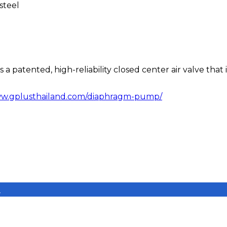
steel
atented, high-reliability closed center air valve that i
ww.gplusthailand.com/diaphragm-pump/
e